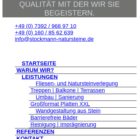
QUALITÄT MIT DER WIR SIE
BEGEISTERN.
+49 (0) 7392 / 968 97 10
+49 (0) 160 / 85 62 639
info@stockmann-natursteine.de
© 2026 Stockmann-Natursteine
">
STARTSEITE
WARUM WIR?
">
LEISTUNGEN
">
Fliesen- und Natursteinverlegung
Treppen | Balkone | Terrassen
">
Umbau | Sanierung
Großformat Platten XXL
">
Wandgestaltung aus Stein
Barrierefreie Bäder
Reinigung | Imprägnierung
REFERENZEN
KONTAKT