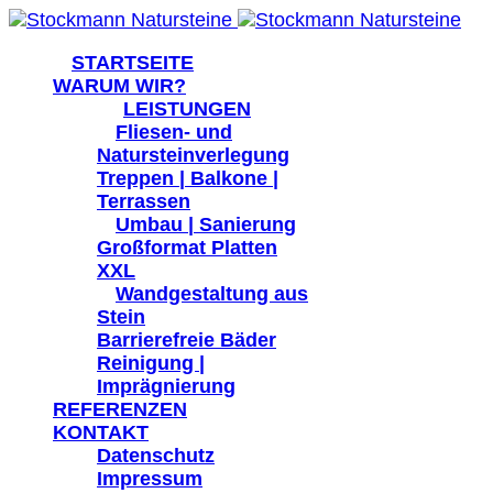
">
STARTSEITE
WARUM WIR?
active">
LEISTUNGEN
">
Fliesen- und
Natursteinverlegung
Treppen | Balkone |
Terrassen
">
Umbau | Sanierung
Großformat Platten
XXL
">
Wandgestaltung aus
Stein
Barrierefreie Bäder
Reinigung |
Imprägnierung
REFERENZEN
KONTAKT
Datenschutz
Impressum