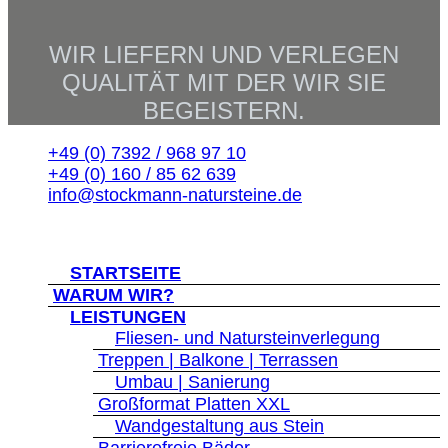
WIR LIEFERN UND VERLEGEN
QUALITÄT MIT DER WIR SIE
BEGEISTERN.
+49 (0) 7392 / 968 97 10
+49 (0) 160 / 85 62 639
info@stockmann-natursteine.de
© 2026 Stockmann-Natursteine
">
STARTSEITE
WARUM WIR?
">
LEISTUNGEN
">
Fliesen- und Natursteinverlegung
Treppen | Balkone | Terrassen
">
Umbau | Sanierung
Großformat Platten XXL
">
Wandgestaltung aus Stein